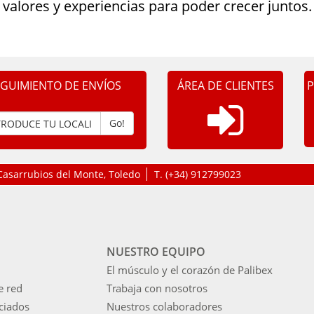
valores y experiencias para poder crecer juntos.
EGUIMIENTO DE ENVÍOS
ÁREA DE CLIENTES
P
Go!
, Casarrubios del Monte, Toledo
T.
(+34) 912799023
NUESTRO EQUIPO
El músculo y el corazón de Palibex
e red
Trabaja con nosotros
ciados
Nuestros colaboradores