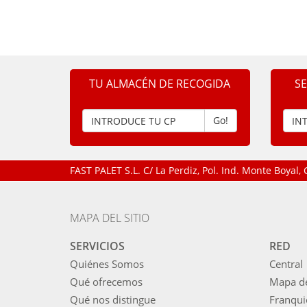
TU ALMACÉN DE RECOGIDA
S
Go!
FAST PALET S.L.
C/ La Perdiz, Pol. Ind. Monte Boyal
MAPA DEL SITIO
SERVICIOS
RED
Quiénes Somos
Central
Qué ofrecemos
Mapa d
Qué nos distingue
Franqui