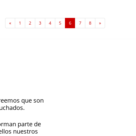
«
1
2
3
4
5
6
7
8
»
 creemos que son
cuchados.
forman parte de
ellos nuestros